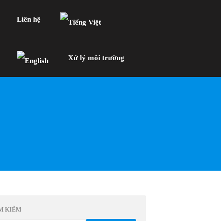
Liên hệ
Xử lý môi trường
Video_Bacillus Coagulans: Chìa
khóa nông nghiệp xanh!
GHD – Giải pháp sinh học
Nomuraea rileyi – Chủng nấm có
lợi kiểm soát & tiêu diệt sâu bệnh
gây hại cây trồng
M KIẾM