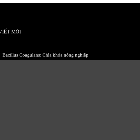
VIẾT MỚI
_Bacillus Coagulans: Chìa khóa nông nghiệp
26
 Giải pháp sinh học
25
aea rileyi – Chủng nấm có lợi kiểm soát &
diệt sâu bệnh gây hại cây trồng
24