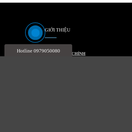
GIỚI THIỆU
Đầu trang
Hotline 0979050080
HOẠT ĐỘNG CHÍNH
– Kinh doanh mua bán nguyên liệu chế phẩm vi sinh
phẩm sinh học dùng hỗ trợ trong xử lý môi trường,
chất thải, cải tạo đất & nông nghiệp khác.