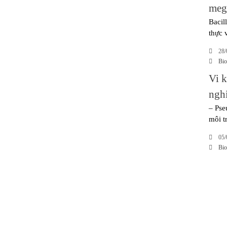
meg
Bacil
thực 
28/
Bi
Vi 
ngh
– Pse
môi t
05/
Bi