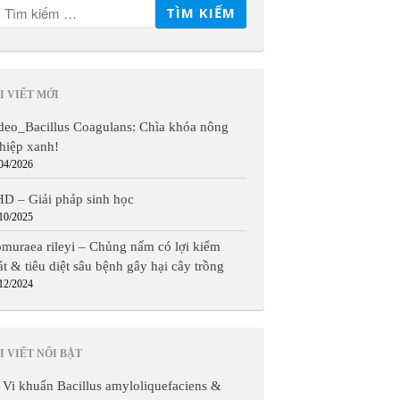
I VIẾT MỚI
deo_Bacillus Coagulans: Chìa khóa nông
hiệp xanh!
04/2026
D – Giải pháp sinh học
10/2025
muraea rileyi – Chủng nấm có lợi kiểm
át & tiêu diệt sâu bệnh gây hại cây trồng
12/2024
I VIẾT NỔI BẬT
Vi khuẩn Bacillus amyloliquefaciens &