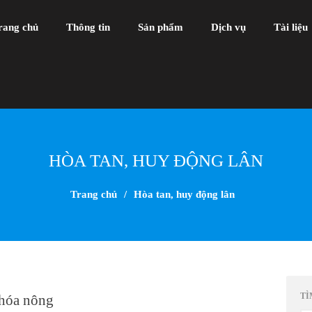
rang chủ
Thông tin
Sản phẩm
Dịch vụ
Tài liệu
HÒA TAN, HUY ĐỘNG LÂN
Trang chủ
/
Hòa tan, huy động lân
TÌ
khóa nông