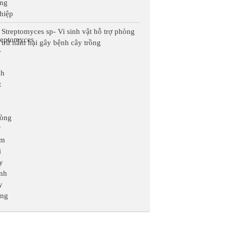
Streptomyces sp- Vi sinh vật hỗ trợ phòng
trừ nấm hại gây bệnh cây trồng