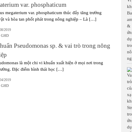
aterium var. phosphaticum
lus megaterium var. phosphaticum thúc đẩy tăng trưởng
vật và hòa tan phốt phát trong nông nghiệp – Là […]
08/2019
o GHD
khuẩn Pseudomonas sp. & vai trò trong nông
iệp
udomonas là một chi vi khuẩn xuất hiện ở mọi nơi trong
rường. Đặc điểm hình thái học […]
04/2019
o GHD