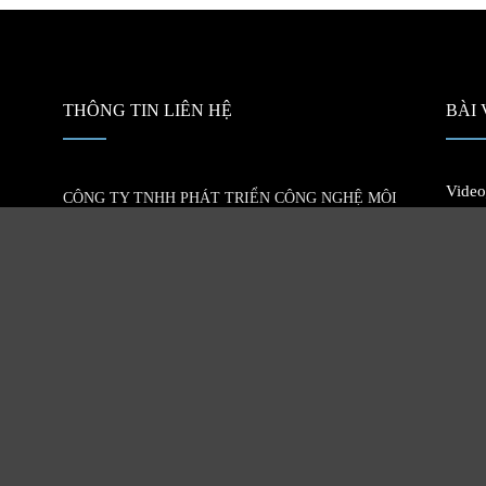
THÔNG TIN LIÊN HỆ
BÀI 
Video
CÔNG TY TNHH PHÁT TRIỂN CÔNG NGHỆ MÔI
xanh!
, chế
TRƯỜNG GIA HƯNG
12/04/20
 xử lý
58/17 Trương Văn Thành, Phường Tăng Nhơn Phú,
Thành phố Hồ Chí Minh
GHD –
0979 050 080
01/10/20
www.sinhhoc.pro
Nomur
tiêu 
08/12/20