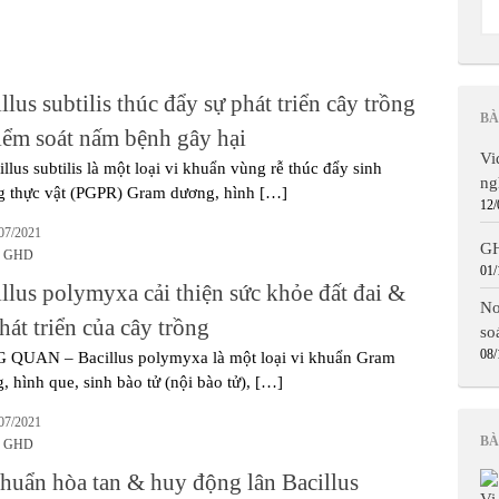
llus subtilis thúc đẩy sự phát triển cây trồng
BÀ
iểm soát nấm bệnh gây hại
Vi
illus subtilis là một loại vi khuẩn vùng rễ thúc đẩy sinh
ng
g thực vật (PGPR) Gram dương, hình […]
12/
07/2021
GH
o GHD
01/
llus polymyxa cải thiện sức khỏe đất đai &
No
hát triển của cây trồng
so
08/
QUAN – Bacillus polymyxa là một loại vi khuẩn Gram
, hình que, sinh bào tử (nội bào tử), […]
07/2021
BÀ
o GHD
khuẩn hòa tan & huy động lân Bacillus